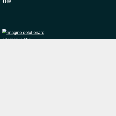
Facebook
Instagram
Design:
Eragon
Ascunde similaritățile
Marchează diferențele
Selectează câmpurile de afișat, restul vor fi ascunse