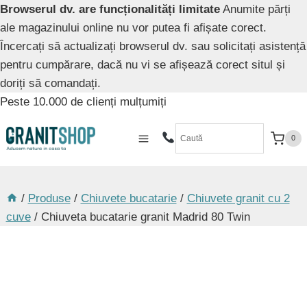
Browserul dv. are funcționalități limitate
Anumite părți
ale magazinului online nu vor putea fi afișate corect.
Încercați să actualizați browserul dv. sau solicitați asistență
pentru cumpărare, dacă nu vi se afișează corect situl și
doriți să comandați.
Skip
Peste 10.000 de clienți mulțumiți
to
content
0
/
Produse
/
Chiuvete bucatarie
/
Chiuvete granit cu 2
cuve
/
Chiuveta bucatarie granit Madrid 80 Twin