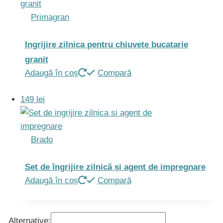
Primagran
Ingrijire zilnica pentru chiuvete bucatarie
granit
Adaugă în coș
Compară
149 lei
Brado
Set de îngrijire zilnică și agent de impregnare
Adaugă în coș
Compară
Alternative: