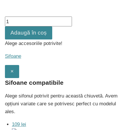
Cantitate
Chiuveta
Adaugă în coș
bucatarie
Alege accesoriile potrivite!
granit
Madrid
Sifoane
80
Twin
×
Sifoane compatibile
Alege sifonul potrivit pentru această chiuvetă. Avem
opțiuni variate care se potrivesc perfect cu modelul
ales.
109 lei