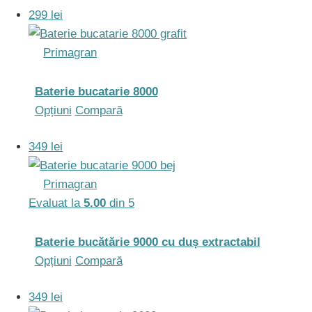
299 lei
în
are
pagina
mai
Primagran
produsului.
multe
variații.
Opțiunile
Baterie bucatarie 8000
pot
Acest
Opțiuni
Compară
fi
produs
349 lei
alese
are
în
mai
Primagran
pagina
multe
Evaluat la
5.00
din 5
produsului.
variații.
Opțiunile
pot
Baterie bucătărie 9000 cu duș extractabil
fi
Acest
Opțiuni
Compară
alese
produs
349 lei
în
are