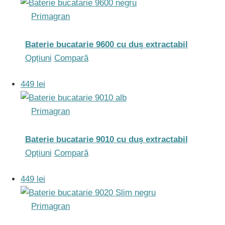
pagina
mai
Primagran
produsului.
multe
variații.
Opțiunile
Baterie bucatarie 9600 cu duș extractabil
pot
Acest
Opțiuni
Compară
fi
produs
449 lei
alese
are
în
mai
Primagran
pagina
multe
produsului.
variații.
Opțiunile
Baterie bucatarie 9010 cu duș extractabil
pot
Acest
Opțiuni
Compară
fi
produs
449 lei
alese
are
în
mai
Primagran
pagina
multe
produsului.
variații.