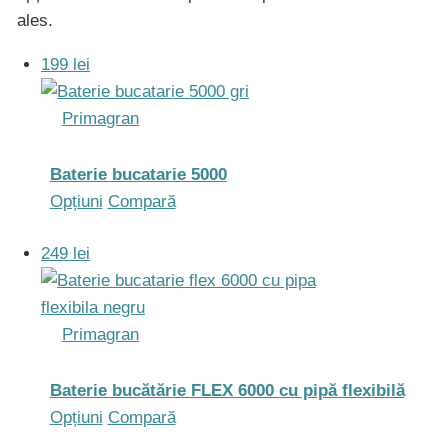
ales.
199 lei
Primagran
Baterie bucatarie 5000
Acest
Opțiuni
Compară
produs
249 lei
are
mai
multe
Primagran
variații.
Opțiunile
pot
Baterie bucătărie FLEX 6000 cu pipă flexibilă
fi
Acest
Opțiuni
Compară
alese
produs