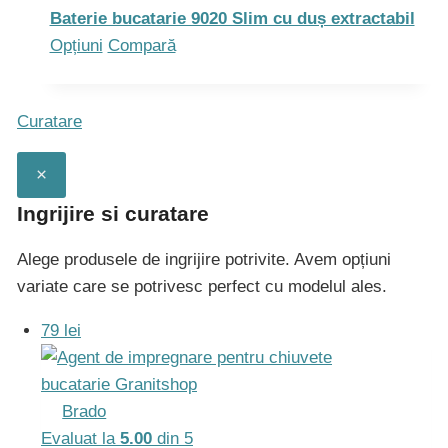
Opțiunile
Baterie bucatarie 9020 Slim cu duș extractabil
pot
Acest
Opțiuni
Compară
fi
produs
alese
are
Curatare
în
mai
pagina
multe
×
produsului.
variații.
Opțiunile
Ingrijire si curatare
pot
Alege produsele de ingrijire potrivite. Avem opțiuni
fi
variate care se potrivesc perfect cu modelul ales.
alese
în
79 lei
pagina
produsului.
Brado
Evaluat la
5.00
din 5