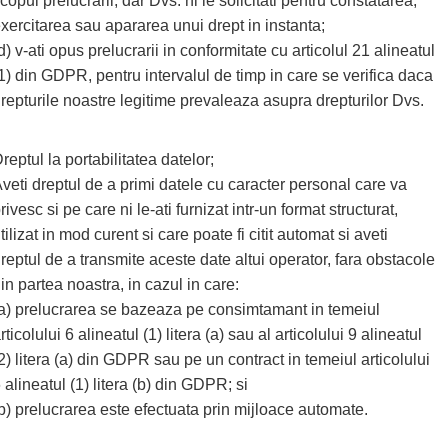
copul prelucrarii, dar Dvs. ni le solicitati pentru constatarea,
xercitarea sau apararea unui drept in instanta;
d) v-ati opus prelucrarii in conformitate cu articolul 21 alineatul
1) din GDPR, pentru intervalul de timp in care se verifica daca
repturile noastre legitime prevaleaza asupra drepturilor Dvs.
reptul la portabilitatea datelor;
veti dreptul de a primi datele cu caracter personal care va
rivesc si pe care ni le-ati furnizat intr-un format structurat,
tilizat in mod curent si care poate fi citit automat si aveti
reptul de a transmite aceste date altui operator, fara obstacole
in partea noastra, in cazul in care:
a) prelucrarea se bazeaza pe consimtamant in temeiul
rticolului 6 alineatul (1) litera (a) sau al articolului 9 alineatul
2) litera (a) din GDPR sau pe un contract in temeiul articolului
 alineatul (1) litera (b) din GDPR; si
b) prelucrarea este efectuata prin mijloace automate.