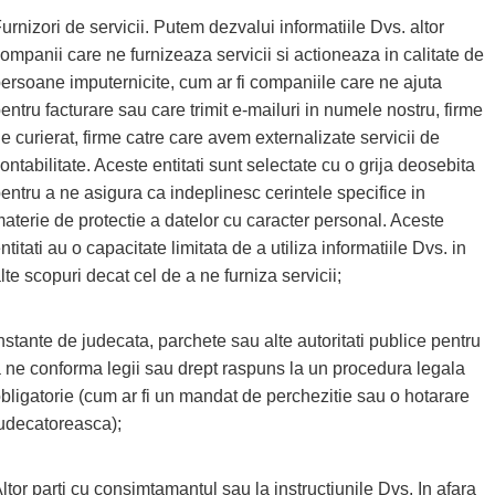
urnizori de servicii. Putem dezvalui informatiile Dvs. altor
ompanii care ne furnizeaza servicii si actioneaza in calitate de
ersoane imputernicite, cum ar fi companiile care ne ajuta
entru facturare sau care trimit e-mailuri in numele nostru, firme
e curierat, firme catre care avem externalizate servicii de
ontabilitate. Aceste entitati sunt selectate cu o grija deosebita
entru a ne asigura ca indeplinesc cerintele specifice in
aterie de protectie a datelor cu caracter personal. Aceste
ntitati au o capacitate limitata de a utiliza informatiile Dvs. in
lte scopuri decat cel de a ne furniza servicii;
nstante de judecata, parchete sau alte autoritati publice pentru
 ne conforma legii sau drept raspuns la un procedura legala
bligatorie (cum ar fi un mandat de perchezitie sau o hotarare
udecatoreasca);
ltor parti cu consimtamantul sau la instructiunile Dvs. In afara