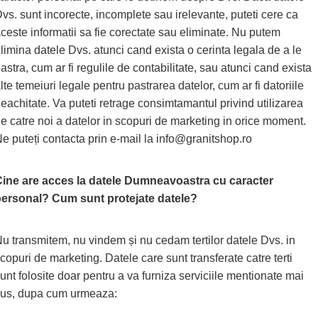
vs. sunt incorecte, incomplete sau irelevante, puteti cere ca
ceste informatii sa fie corectate sau eliminate. Nu putem
limina datele Dvs. atunci cand exista o cerinta legala de a le
astra, cum ar fi regulile de contabilitate, sau atunci cand exista
lte temeiuri legale pentru pastrarea datelor, cum ar fi datoriile
eachitate. Va puteti retrage consimtamantul privind utilizarea
e catre noi a datelor in scopuri de marketing in orice moment.
e puteți contacta prin e-mail la info@granitshop.ro
ine are acces la datele Dumneavoastra cu caracter
ersonal? Cum sunt protejate datele?
u transmitem, nu vindem și nu cedam tertilor datele Dvs. in
copuri de marketing. Datele care sunt transferate catre terti
unt folosite doar pentru a va furniza serviciile mentionate mai
us, dupa cum urmeaza: