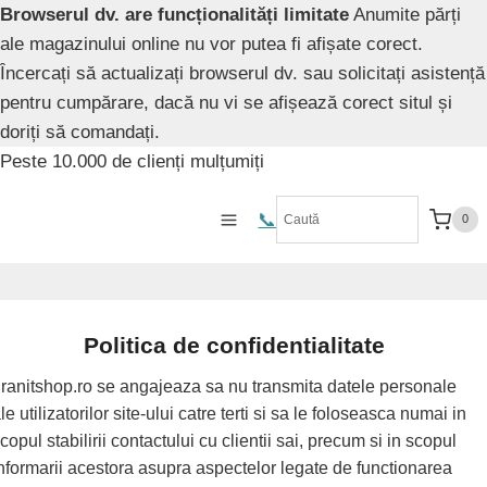
Browserul dv. are funcționalități limitate
Anumite părți
ale magazinului online nu vor putea fi afișate corect.
Încercați să actualizați browserul dv. sau solicitați asistență
pentru cumpărare, dacă nu vi se afișează corect situl și
doriți să comandați.
Skip
Peste 10.000 de clienți mulțumiți
to
content
📞️
0
Politica de confidentialitate
ranitshop.ro se angajeaza sa nu transmita datele personale
le utilizatorilor site-ului catre terti si sa le foloseasca numai in
copul stabilirii contactului cu clientii sai, precum si in scopul
nformarii acestora asupra aspectelor legate de functionarea