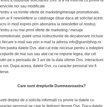
entru a raspunde solicitarilor Dvs. si a va informa cu privire la
erviciile noi sau modificate
entru a va trimite oferte de marketing/mesaje promotionale,
um ar fi newslettere și cataloage (doar daca ati solicitat acest
ucru in mod expres prin abonarea la newsletter-ul nostru).
entru a nu mai primi oferte de marketing / mesaje
romotionale, puteti urma instructiunile de dezabonare incluse
n fiecare e-mail sau prin e-mail la adresa info@granitshop.ro
om pastra datele Dvs. atat cat este necesar pentru a indeplini
copurile de mai sus sau atat cat ne impune legea, dar cel
utin pe o perioada de 3 ani de la data ultimei Dvs. interactiuni
u noi. Dupa aceea, datele Dvs. cu caracter personal vor fi
terse.
Care sunt drepturile Dumneavoastra?
veti dreptul de a solicita informatii cu privire la datele cu
aracter personal pe care le detinem despre Dvs. Daca datele