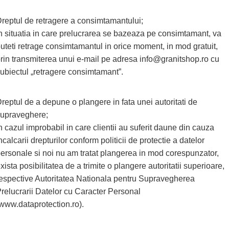
reptul de retragere a consimtamantului;
n situatia in care prelucrarea se bazeaza pe consimtamant, va
uteti retrage consimtamantul in orice moment, in mod gratuit,
rin transmiterea unui e-mail pe adresa info@granitshop.ro cu
ubiectul „retragere consimtamant”.
reptul de a depune o plangere in fata unei autoritati de
upraveghere;
n cazul improbabil in care clientii au suferit daune din cauza
ncalcarii drepturilor conform politicii de protectie a datelor
ersonale si noi nu am tratat plangerea in mod corespunzator,
xista posibilitatea de a trimite o plangere autoritatii superioare,
espective Autoritatea Nationala pentru Supravegherea
relucrarii Datelor cu Caracter Personal
www.dataprotection.ro).