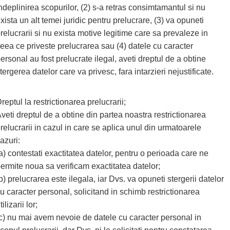
ndeplinirea scopurilor, (2) s-a retras consimtamantul si nu
xista un alt temei juridic pentru prelucrare, (3) va opuneti
relucrarii si nu exista motive legitime care sa prevaleze in
eea ce priveste prelucrarea sau (4) datele cu caracter
ersonal au fost prelucrate ilegal, aveti dreptul de a obtine
tergerea datelor care va privesc, fara intarzieri nejustificate.
reptul la restrictionarea prelucrarii;
veti dreptul de a obtine din partea noastra restrictionarea
relucrarii in cazul in care se aplica unul din urmatoarele
azuri:
a) contestati exactitatea datelor, pentru o perioada care ne
ermite noua sa verificam exactitatea datelor;
b) prelucrarea este ilegala, iar Dvs. va opuneti stergerii datelor
u caracter personal, solicitand in schimb restrictionarea
tilizarii lor;
c) nu mai avem nevoie de datele cu caracter personal in