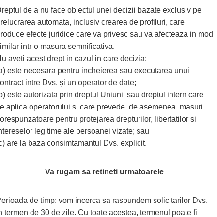
reptul de a nu face obiectul unei decizii bazate exclusiv pe
relucrarea automata, inclusiv crearea de profiluri, care
roduce efecte juridice care va privesc sau va afecteaza in mod
imilar intr-o masura semnificativa.
u aveti acest drept in cazul in care decizia:
a) este necesara pentru incheierea sau executarea unui
ontract intre Dvs. și un operator de date;
b) este autorizata prin dreptul Uniunii sau dreptul intern care
e aplica operatorului si care prevede, de asemenea, masuri
orespunzatoare pentru protejarea drepturilor, libertatilor si
ntereselor legitime ale persoanei vizate; sau
c) are la baza consimtamantul Dvs. explicit.
Va rugam sa retineti urmatoarele
erioada de timp: vom incerca sa raspundem solicitarilor Dvs.
n termen de 30 de zile. Cu toate acestea, termenul poate fi