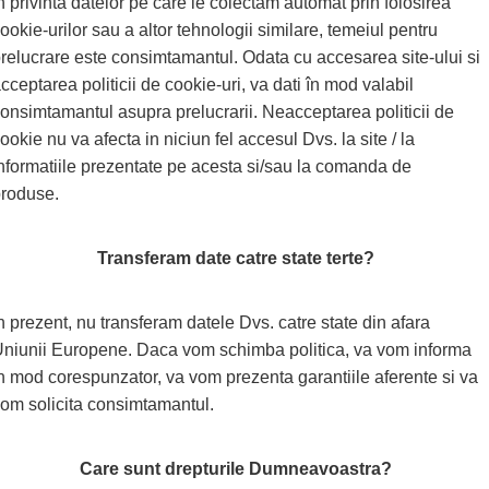
n privinta datelor pe care le colectam automat prin folosirea
ookie-urilor sau a altor tehnologii similare, temeiul pentru
relucrare este consimtamantul. Odata cu accesarea site-ului si
cceptarea politicii de cookie-uri, va dati în mod valabil
onsimtamantul asupra prelucrarii. Neacceptarea politicii de
ookie nu va afecta in niciun fel accesul Dvs. la site / la
nformatiile prezentate pe acesta si/sau la comanda de
roduse.
Transferam date catre state terte?
n prezent, nu transferam datele Dvs. catre state din afara
niunii Europene. Daca vom schimba politica, va vom informa
n mod corespunzator, va vom prezenta garantiile aferente si va
om solicita consimtamantul.
Care sunt drepturile Dumneavoastra?