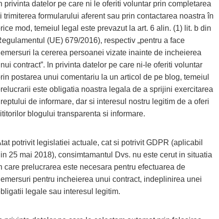
n privinta datelor pe care ni le oferiti voluntar prin completarea
i trimiterea formularului aferent sau prin contactarea noastra în
rice mod, temeiul legal este prevazut la art. 6 alin. (1) lit. b din
egulamentul (UE) 679/2016), respectiv „pentru a face
emersuri la cererea persoanei vizate inainte de incheierea
nui contract”. In privinta datelor pe care ni-le oferiti voluntar
rin postarea unui comentariu la un articol de pe blog, temeiul
relucrarii este obligatia noastra legala de a sprijini exercitarea
reptului de informare, dar si interesul nostru legitim de a oferi
ititorilor blogului transparenta si informare.
tat potrivit legislatiei actuale, cat si potrivit GDPR (aplicabil
in 25 mai 2018), consimtamantul Dvs. nu este cerut in situatia
n care prelucrarea este necesara pentru efectuarea de
emersuri pentru incheierea unui contract, indeplinirea unei
bligatii legale sau interesul legitim.