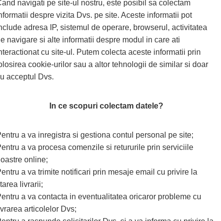
and navigati pe site-ul nostru, este posibil sa colectam
nformatii despre vizita Dvs. pe site. Aceste informatii pot
nclude adresa IP, sistemul de operare, browserul, activitatea
e navigare si alte informatii despre modul in care ati
nteractionat cu site-ul. Putem colecta aceste informatii prin
olosirea cookie-urilor sau a altor tehnologii de similar si doar
u acceptul Dvs.
In ce scopuri colectam datele?
entru a va inregistra si gestiona contul personal pe site;
entru a va procesa comenzile si retururile prin serviciile
oastre online;
entru a va trimite notificari prin mesaje email cu privire la
tarea livrarii;
entru a va contacta in eventualitatea oricaror probleme cu
ivrarea articolelor Dvs;