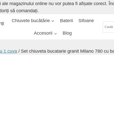
ale magazinului online nu vor putea fi afișate corect. Înce
doriți să comandați.
Chiuvete bucătărie
Baterii
Sifoane
nți
Accesorii
Blog
cu 1 cuva
/
Set chiuveta bucatarie granit Milano 780 cu b