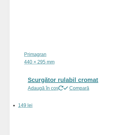
Primagran
440 × 295 mm
Scurgător rulabil cromat
Adaugă în coș
Compară
149 lei