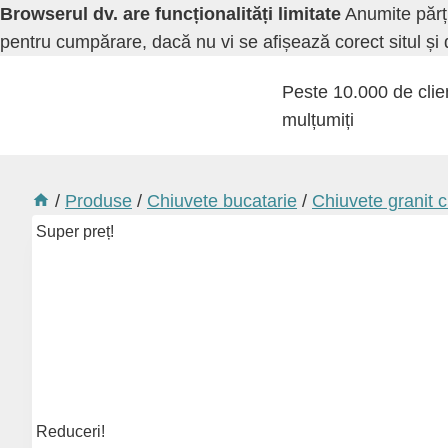
Browserul dv. are funcționalități limitate
Anumite părți 
pentru cumpărare, dacă nu vi se afișează corect situl și 
Skip
Peste 10.000 de clie
to
mulțumiți
content
/
Produse
/
Chiuvete bucatarie
/
Chiuvete granit 
Super preț!
Reduceri!