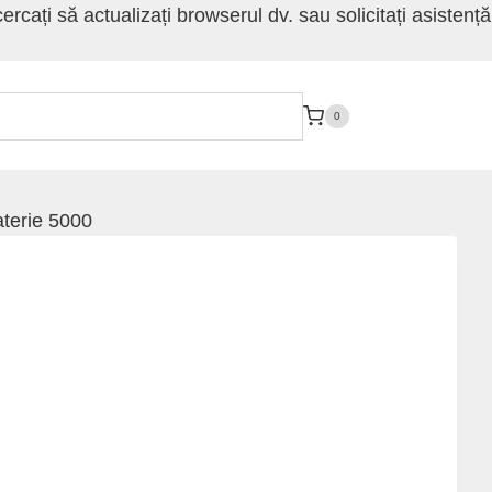
rcați să actualizați browserul dv. sau solicitați asistență
0
aterie 5000