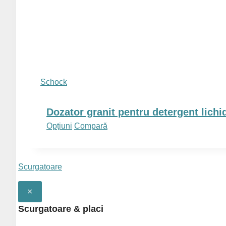
variații.
Opțiunile
pot
fi
alese
în
Schock
pagina
produsului.
Dozator granit pentru detergent lich
Acest
Opțiuni
Compară
produs
are
mai
Scurgatoare
multe
variații.
×
Opțiunile
Scurgatoare & placi
pot