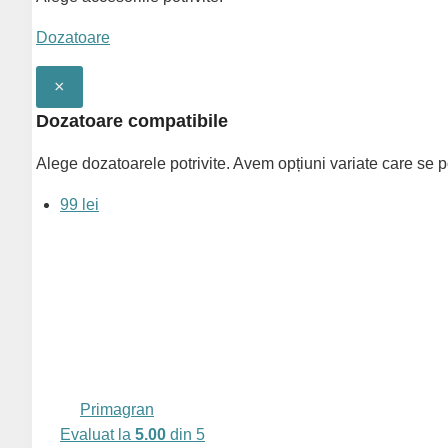
granit
Dozatoare
Milano
780
×
cu
baterie
Dozatoare compatibile
5000
Alege dozatoarele potrivite. Avem opțiuni variate care se p
99 lei
Primagran
Evaluat la
5.00
din 5