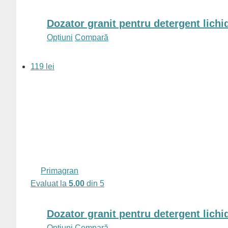
Dozator granit pentru detergent lichi
Acest
Opțiuni
Compară
produs
are
119 lei
mai
multe
variații.
Opțiunile
pot
fi
alese
în
Primagran
pagina
Evaluat la
5.00
din 5
produsului.
Dozator granit pentru detergent lichi
Acest
Opțiuni
Compară