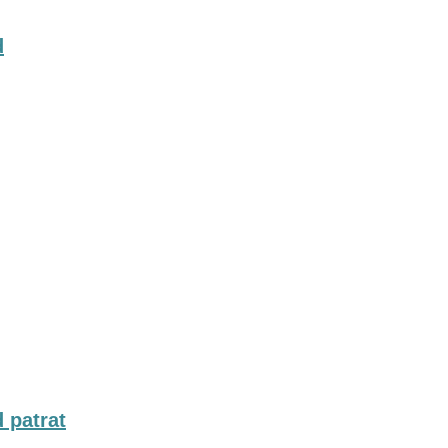
d
d patrat