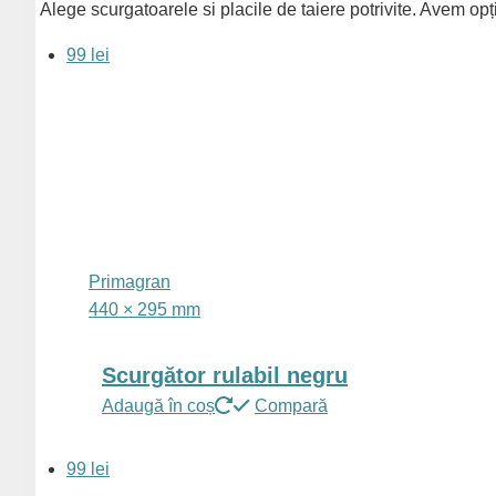
fi
Alege scurgatoarele si placile de taiere potrivite. Avem opț
alese
99 lei
în
pagina
produsului.
Primagran
440 × 295 mm
Scurgător rulabil negru
Adaugă în coș
Compară
99 lei