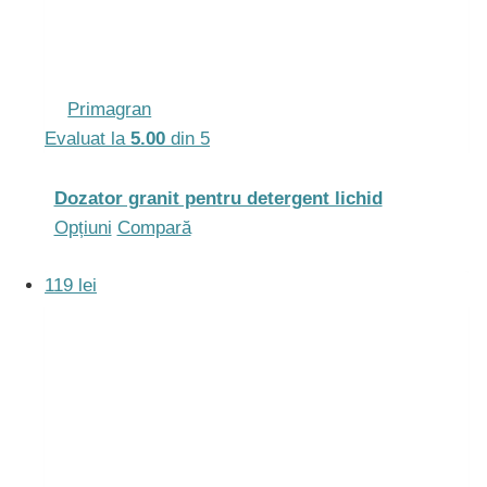
Primagran
Evaluat la
5.00
din 5
Dozator granit pentru detergent lichid
Acest
Opțiuni
Compară
produs
119 lei
are
mai
multe
variații.
Opțiunile
pot
fi