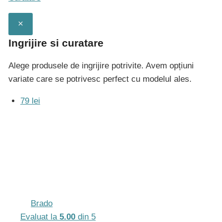
multe
×
variații.
Opțiunile
Ingrijire si curatare
pot
Alege produsele de ingrijire potrivite. Avem opțiuni
fi
variate care se potrivesc perfect cu modelul ales.
alese
în
79 lei
pagina
produsului.
Brado
Evaluat la
5.00
din 5