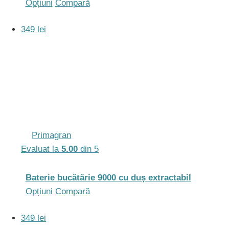
Acest
Opțiuni
Compară
produs
349 lei
are
mai
multe
variații.
Opțiunile
pot
fi
alese
Primagran
în
Evaluat la
5.00
din 5
pagina
produsului.
Baterie bucătărie 9000 cu duș extractabil
Acest
Opțiuni
Compară
produs
349 lei
are