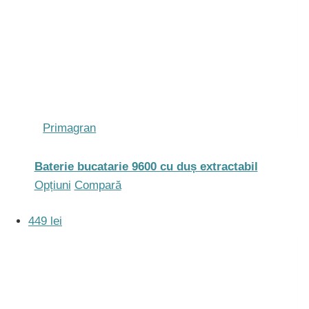
mai
multe
variații.
Opțiunile
pot
fi
alese
Primagran
în
pagina
Baterie bucatarie 9600 cu duș extractabil
produsului.
Acest
Opțiuni
Compară
produs
449 lei
are
mai
multe
variații.
Opțiunile