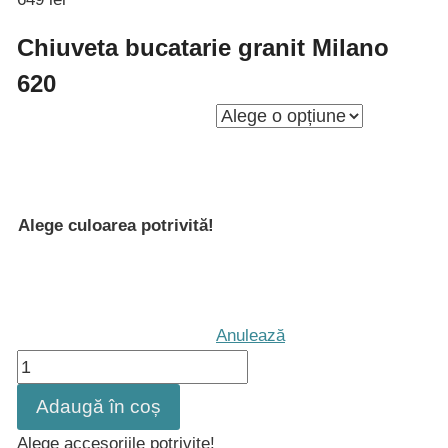
Chiuveta bucatarie granit Milano
620
Alege culoarea potrivită!
Anulează
Cantitate
Chiuveta
Adaugă în coș
bucatarie
Alege accesoriile potrivite!
granit