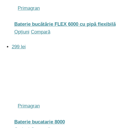
alese
Primagran
în
pagina
Baterie bucătărie FLEX 6000 cu pipă flexibilă
produsului.
Acest
Opțiuni
Compară
produs
299 lei
are
mai
multe
variații.
Opțiunile
pot
fi
alese
Primagran
în
pagina
Baterie bucatarie 8000
produsului.