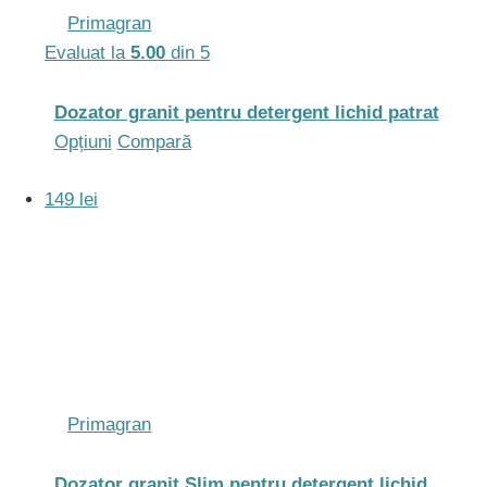
alese
Primagran
în
Evaluat la
5.00
din 5
pagina
produsului.
Dozator granit pentru detergent lichid patrat
Acest
Opțiuni
Compară
produs
149 lei
are
mai
multe
variații.
Opțiunile
pot
fi
alese
Primagran
în
pagina
Dozator granit Slim pentru detergent lichid