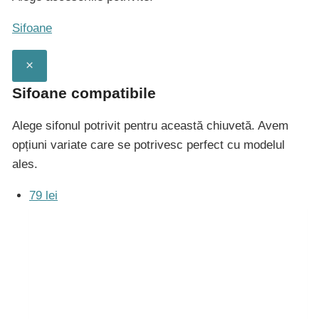
Milano
Sifoane
620
×
Sifoane compatibile
Alege sifonul potrivit pentru această chiuvetă. Avem
opțiuni variate care se potrivesc perfect cu modelul
ales.
79 lei