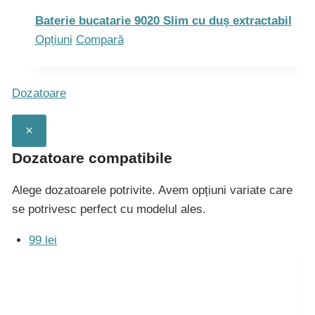
pagina
Baterie bucatarie 9020 Slim cu duș extractabil
produsului.
Acest
Opțiuni
Compară
produs
are
Dozatoare
mai
multe
×
variații.
Opțiunile
Dozatoare compatibile
pot
Alege dozatoarele potrivite. Avem opțiuni variate care
fi
se potrivesc perfect cu modelul ales.
alese
în
99 lei
pagina
produsului.