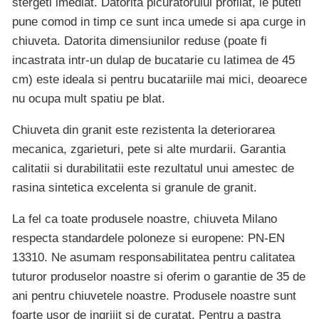
stergeti imediat. Datorita picuratorului profilat, le puteti
pune comod in timp ce sunt inca umede si apa curge in
chiuveta. Datorita dimensiunilor reduse (poate fi
incastrata intr-un dulap de bucatarie cu latimea de 45
cm) este ideala si pentru bucatariile mai mici, deoarece
nu ocupa mult spatiu pe blat.
Chiuveta din granit este rezistenta la deteriorarea
mecanica, zgarieturi, pete si alte murdarii. Garantia
calitatii si durabilitatii este rezultatul unui amestec de
rasina sintetica excelenta si granule de granit.
La fel ca toate produsele noastre, chiuveta Milano
respecta standardele poloneze si europene: PN-EN
13310. Ne asumam responsabilitatea pentru calitatea
tuturor produselor noastre si oferim o garantie de 35 de
ani pentru chiuvetele noastre. Produsele noastre sunt
foarte usor de ingrijit si de curatat. Pentru a pastra