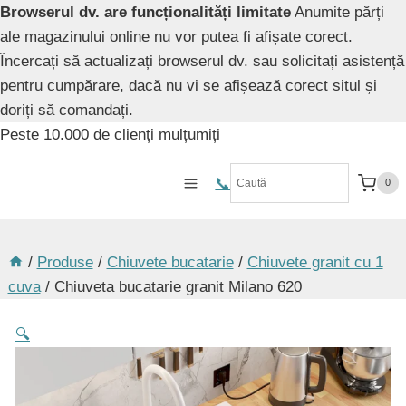
Browserul dv. are funcționalități limitate
Anumite părți
ale magazinului online nu vor putea fi afișate corect.
Încercați să actualizați browserul dv. sau solicitați asistență
pentru cumpărare, dacă nu vi se afișează corect situl și
doriți să comandați.
Skip
Peste 10.000 de clienți mulțumiți
to
content
📞️
0
/
Produse
/
Chiuvete bucatarie
/
Chiuvete granit cu 1
cuva
/
Chiuveta bucatarie granit Milano 620
🔍