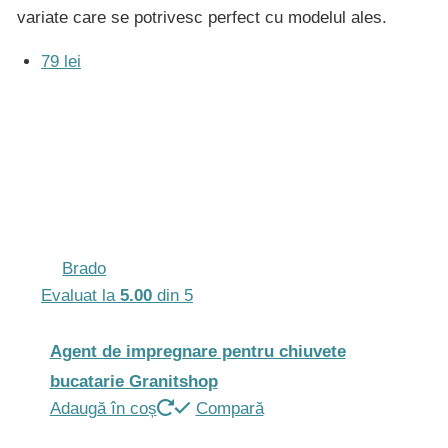
variate care se potrivesc perfect cu modelul ales.
alese
în
79 lei
pagina
produsului.
Brado
Evaluat la
5.00
din 5
Agent de impregnare pentru chiuvete
bucatarie Granitshop
Adaugă în coș
Compară