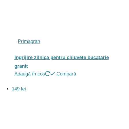
Primagran
Ingrijire zilnica pentru chiuvete bucatarie
granit
Adaugă în coș
Compară
149 lei