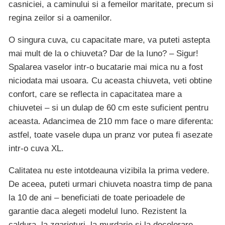
casniciei, a caminului si a femeilor maritate, precum si
regina zeilor si a oamenilor.
O singura cuva, cu capacitate mare, va puteti astepta
mai mult de la o chiuveta? Dar de la Iuno? – Sigur!
Spalarea vaselor intr-o bucatarie mai mica nu a fost
niciodata mai usoara. Cu aceasta chiuveta, veti obtine
confort, care se reflecta in capacitatea mare a
chiuvetei – si un dulap de 60 cm este suficient pentru
aceasta. Adancimea de 210 mm face o mare diferenta:
astfel, toate vasele dupa un pranz vor putea fi asezate
intr-o cuva XL.
Calitatea nu este intotdeauna vizibila la prima vedere.
De aceea, puteti urmari chiuveta noastra timp de pana
la 10 de ani – beneficiati de toate perioadele de
garantie daca alegeti modelul Iuno. Rezistent la
caldura, la zgarieturi, la murdarie si la decolorare,