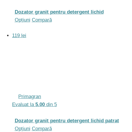
Dozator granit pentru detergent lichid
Acest
Opțiuni
Compară
produs
119 lei
are
mai
multe
variații.
Opțiunile
pot
fi
alese
Primagran
în
Evaluat la
5.00
din 5
pagina
produsului.
Dozator granit pentru detergent lichid patrat
Acest
Opțiuni
Compară