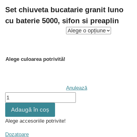
Set chiuveta bucatarie granit Iuno
cu baterie 5000, sifon si preaplin
Alege culoarea potrivită!
Anulează
Cantitate
Set
Adaugă în coș
chiuveta
Alege accesoriile potrivite!
bucatarie
granit
Dozatoare