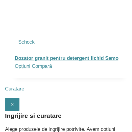
variații.
Opțiunile
pot
fi
alese
Schock
în
pagina
Dozator granit pentru detergent lichid Samo
produsului.
Acest
Opțiuni
Compară
produs
are
Curatare
mai
multe
×
variații.
Opțiunile
Ingrijire si curatare
pot
Alege produsele de ingrijire potrivite. Avem opțiuni
fi