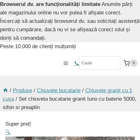
Browserul dv. are funcționalități limitate
Anumite părți
ale magazinului online nu vor putea fi afișate corect.
Încercați să actualizați browserul dv. sau solicitați asistență
pentru cumpărare, dacă nu vi se afișează corect situl și
doriți să comandați.
Skip
Peste 10.000 de clienți mulțumiți
to
content
📞️
0
/
Produse
/
Chiuvete bucatarie
/
Chiuvete granit cu 1
cuva
/
Set chiuveta bucatarie granit Iuno cu baterie 5000,
sifon si preaplin
Super preț!
🔍