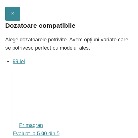
Iuno
cu
×
baterie
Dozatoare compatibile
5000,
sifon
Alege dozatoarele potrivite. Avem opțiuni variate care
si
se potrivesc perfect cu modelul ales.
preaplin
99 lei
Primagran
Evaluat la
5.00
din 5