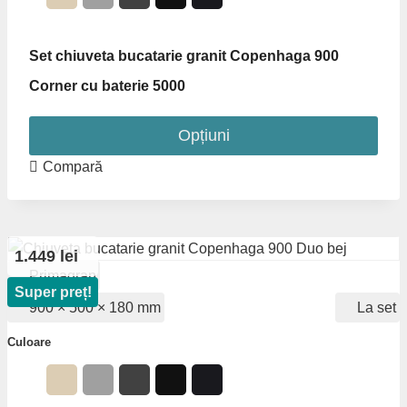
Set chiuveta bucatarie granit Copenhaga 900
Corner cu baterie 5000
Opțiuni
Acest
Compară
produs
are
mai
1.449 lei
multe
Primagran
variații.
Super preț!
Opțiunile
900 × 500 × 180 mm
La set
pot
Culoare
fi
alese
în