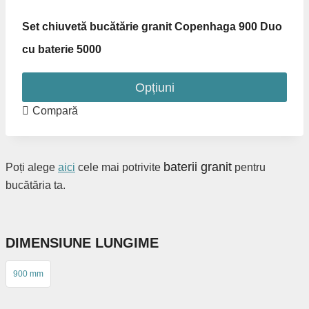
pagina
produsului.
Set chiuvetă bucătărie granit Copenhaga 900 Duo
cu baterie 5000
Opțiuni
Acest
Compară
produs
are
mai
baterii granit
Poți alege
aici
cele mai potrivite
pentru
multe
bucătăria ta.
variații.
Opțiunile
pot
DIMENSIUNE LUNGIME
fi
alese
900 mm
în
pagina