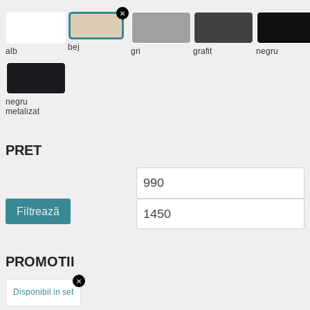
bej
alb
gri
grafit
negru
negru
metalizat
PRET
Preț
P
minim
m
Filtrează
PROMOTII
Disponibil in set