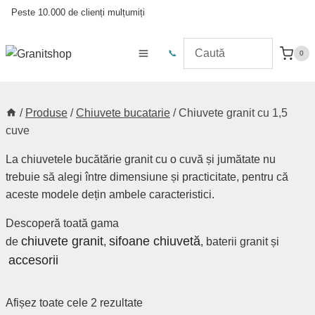
Skip
Peste 10.000 de clienți mulțumiți
to
content
📞️
0
/
Produse
/
Chiuvete bucatarie
/
Chiuvete granit cu 1,5
cuve
La chiuvetele bucătărie granit cu o cuvă și jumătate nu
trebuie să alegi între dimensiune și practicitate, pentru că
aceste modele dețin ambele caracteristici.
Descoperă toată gama
chiuvete granit
sifoane chiuvetă
de
,
, baterii granit și
accesorii
Afișez toate cele 2 rezultate